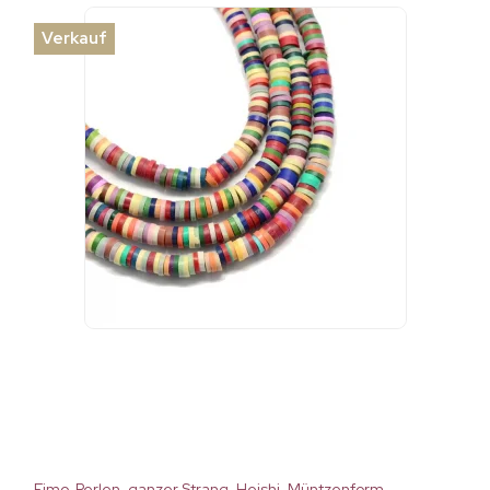
Verkauf
Fimo-Perlen, ganzer Strang, Heishi, Müntzenform,