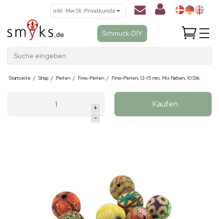
Schmuck-DIY
Suche eingeben
Startseite
/
Shop
/
Perlen
/
Fimo-Perlen
/
Fimo-Perlen, 13-15 mm, Mix Farben, 10 Stk.
Kaufen
+
-