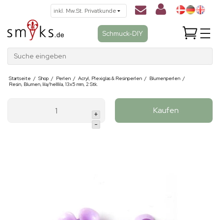
Schmuck-DIY
Suche eingeben
Startseite
/
Shop
/
Perlen
/
Acryl, Plexiglas & Resinperlen
/
Blumenperlen
/
Resin, Blumen, lila/helllila, 13x5 mm, 2 Stk.
Kaufen
+
-