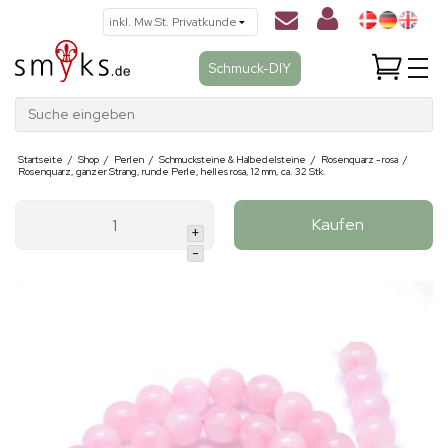
Schmuck-DIY
Suche eingeben
Startseite
/
Shop
/
Perlen
/
Schmucksteine & Halbedelsteine
/
Rosenquarz - rosa
/
Rosenquarz, ganzer Strang, runde Perle, helles rosa, 12 mm, ca. 32 Stk.
Kaufen
+
-