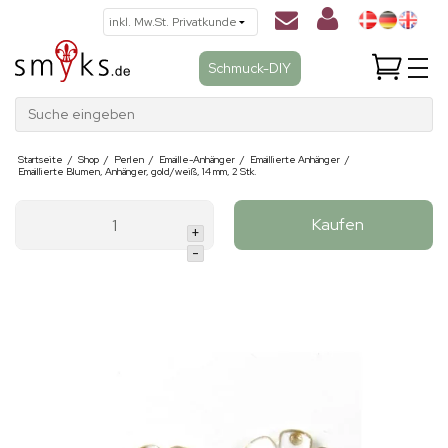
Schmuck-DIY
Suche eingeben
Startseite
/
Shop
/
Perlen
/
Emaille-Anhänger
/
Emaillierte Anhänger
/
Emaillierte Blumen, Anhänger, gold/weiß, 14 mm, 2 Stk.
Kaufen
+
-